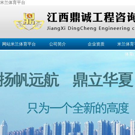
米兰体育平台
网站米兰体育平台
公司简介
企业资质
米兰体育
体育(