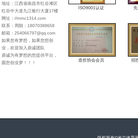
地址：江西省南昌市红谷滩区
ISO9001认证
先
红谷中大道九江银行大厦17楼
网址：
//mmc1314.com
联系：周朗：18070388658
邮箱：254066797@qq.com
如果您有梦想，如果您想创
业，欢迎加入鼎诚团队
鼎诚为有梦想的您提供平台，
造价协会会员
招
圆您创业梦！！！
版权所有©米兰体育平