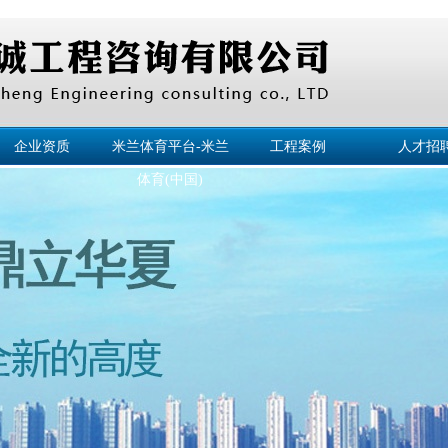
企业资质
米兰体育平台-米兰
工程案例
人才招
体育(中国)