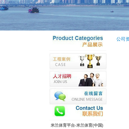
公司
米兰体育平台-米兰体育(中国)