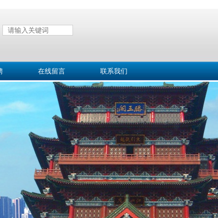
聘
在线留言
联系我们