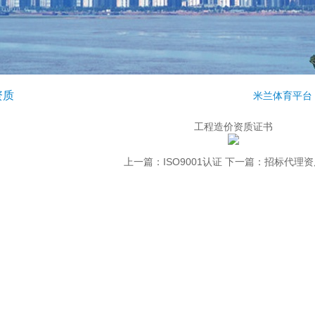
资质
米兰体育平台
工程造价资质证书
上一篇：ISO9001认证
下一篇：招标代理资