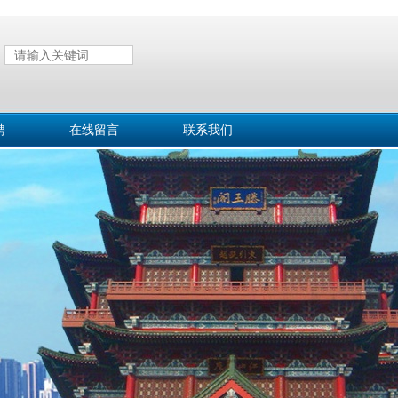
聘
在线留言
联系我们