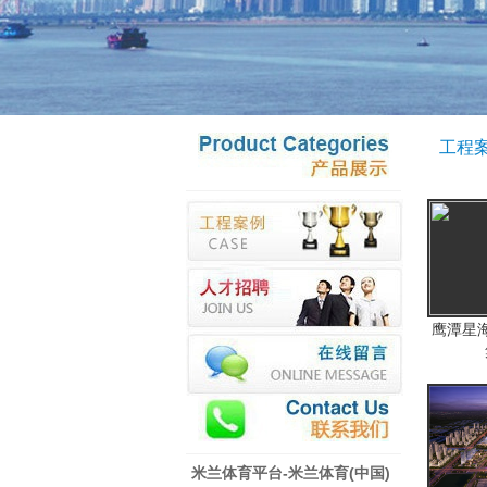
工程
鹰潭星
米兰体育平台-米兰体育(中国)