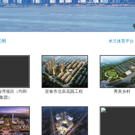
案例
米兰体育平台
海湾项目（均和
宜春市北辰花园工程
秀美乡村
集团）