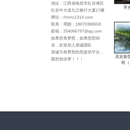
地址：江西省南昌市红谷滩区
萍
红谷中大道九江银行大厦17楼
网址：
//mmc1314.com
联系：周朗：18070388658
邮箱：254066797@qq.com
如果您有梦想，如果您想创
业，欢迎加入鼎诚团队
鼎诚为有梦想的您提供平台，
高安新
圆您创业梦！！！
程（