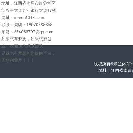
地址：江西省南昌市红谷滩区
红谷中大道九江银行大厦17楼
网址：
//mmc1314.com
联系：周朗：18070388658
邮箱：254066797@qq.com
如果您有梦想，如果您想创
业，欢迎加入鼎诚团队
鼎诚为有梦想的您提供平台，
圆您创业梦！！！
版权所有©米兰体育平
地址：江西省南昌