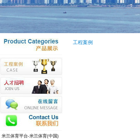
工程案例
米兰体育平台-米兰体育(中国)