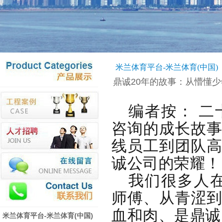
米兰体育平台-米兰体育(中国)
鼎诚20年的故事：从懵懂少
编者按： 
咨询的成长故
线员工到团队
诚公司的荣耀！
我们很多人在
师傅、从青涩
血和肉、是鼎诚
米兰体育平台-米兰体育(中国)