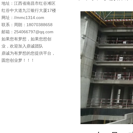
地址：江西省南昌市红谷滩区
红谷中大道九江银行大厦17楼
网址：
//mmc1314.com
联系：周朗：18070388658
邮箱：254066797@qq.com
如果您有梦想，如果您想创
业，欢迎加入鼎诚团队
鼎诚为有梦想的您提供平台，
圆您创业梦！！！