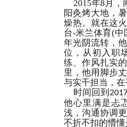
2015年8月，
阳灸烤大地，
燥热。就在这
台-米兰体育(
年光阴流转，
位，从初入职
练
、作风扎实
里，他用脚步
与实干担当，在
时间回
到
201
他心里满是忐
浅
，沟通协调
不折不扣的懵懂